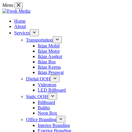
Skip
Menu
to
content
Home
About
Services
Transportation
Iklan Mobil
Iklan Motor
Iklan Angkot
Iklan Bus
Iklan Kereta
Iklan Pesawat
Digital OOH
Videotron
LED Billboard
Static OOH
Billboard
Baliho
Neon Box
Office Branding
Interior Branding
Exterior Branding