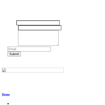
Tinggalkan pesan Anda disini
Nama
Email
*
Pesan
*
Submit
Perum. Puri Indah, Blok ED-44, Kab. Sidoarjo,
Jawa Timur, Indonesia - 61224
Home
About Us