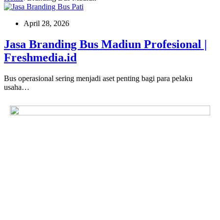
April 28, 2026
Jasa Branding Bus Madiun Profesional |
Freshmedia.id
Bus operasional sering menjadi aset penting bagi para pelaku
usaha…
The Future of Mobile
Advertising
Freshmedia menghadirkan iklan inovatif dengan dampak nyata
bagi bisnis Anda. Kami membantu memperluas jangkauan
merek, menarik perhatian, dan meningkatkan interaksi.