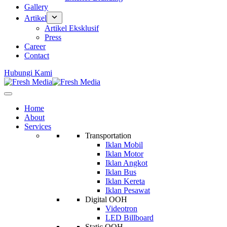
Gallery
Artikel
Artikel Eksklusif
Press
Career
Contact
Hubungi Kami
Home
About
Services
Transportation
Iklan Mobil
Iklan Motor
Iklan Angkot
Iklan Bus
Iklan Kereta
Iklan Pesawat
Digital OOH
Videotron
LED Billboard
Static OOH