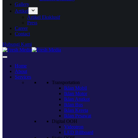
Gallery
Artikel
Artikel Eksklusif
Press
Career
Contact
Hubungi Kami
Home
About
Services
Transportation
Iklan Mobil
Iklan Motor
Iklan Angkot
Iklan Bus
Iklan Kereta
Iklan Pesawat
Digital OOH
Videotron
LED Billboard
Static OOH