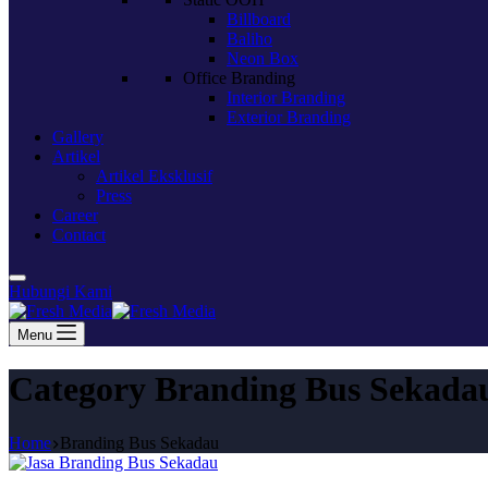
Billboard
Baliho
Neon Box
Office Branding
Interior Branding
Exterior Branding
Gallery
Artikel
Artikel Eksklusif
Press
Career
Contact
Hubungi Kami
Menu
Category
Branding Bus Sekada
Home
Branding Bus Sekadau