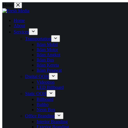
Skip
Menu
to
content
Home
About
Services
Transportation
Iklan Mobil
Iklan Motor
Iklan Angkot
Iklan Bus
Iklan Kereta
Iklan Pesawat
Digital OOH
Videotron
LED Billboard
Static OOH
Billboard
Baliho
Neon Box
Office Branding
Interior Branding
Exterior Branding