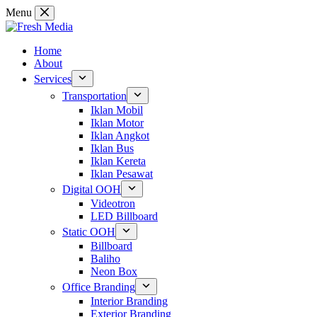
Skip
Menu
to
content
Home
About
Services
Transportation
Iklan Mobil
Iklan Motor
Iklan Angkot
Iklan Bus
Iklan Kereta
Iklan Pesawat
Digital OOH
Videotron
LED Billboard
Static OOH
Billboard
Baliho
Neon Box
Office Branding
Interior Branding
Exterior Branding