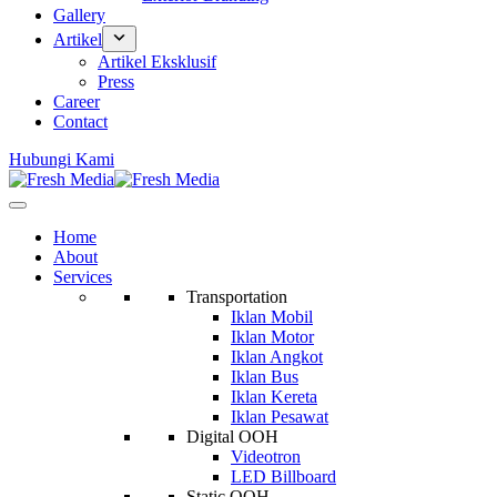
Gallery
Artikel
Artikel Eksklusif
Press
Career
Contact
Hubungi Kami
Home
About
Services
Transportation
Iklan Mobil
Iklan Motor
Iklan Angkot
Iklan Bus
Iklan Kereta
Iklan Pesawat
Digital OOH
Videotron
LED Billboard
Static OOH