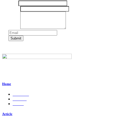
Nama
Email
*
Pesan
*
Submit
Perum. Puri Indah, Blok ED-44, Kab. Sidoarjo,
Jawa Timur, Indonesia - 61224
Home
About Us
Services
Career
Article