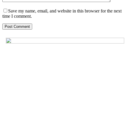
Save my name, email, and website in this browser for the next
time I comment.
Post Comment
The Future of Mobile
Advertising
Freshmedia menghadirkan iklan inovatif dengan dampak nyata
bagi bisnis Anda. Kami membantu memperluas jangkauan
merek, menarik perhatian, dan meningkatkan interaksi.
Tinggalkan pesan Anda disini