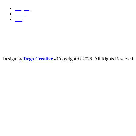
Insights
Press
Ads
Hubungi Kami
PT. Fresh M
edia Nusantara
Phone : 081 666 4000 cs@freshmedia.id
Design by
Dego Creative
- Copyright © 2026. All Rights Reserved