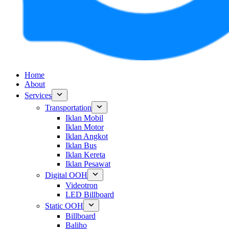
Home
About
Services
Transportation
Iklan Mobil
Iklan Motor
Iklan Angkot
Iklan Bus
Iklan Kereta
Iklan Pesawat
Digital OOH
Videotron
LED Billboard
Static OOH
Billboard
Baliho