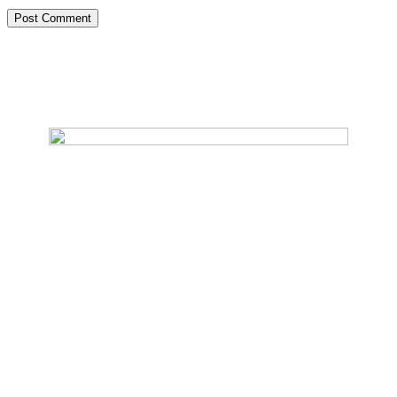
Post Comment
The Future of Mobile
Advertising
Freshmedia menghadirkan iklan inovatif dengan
dampak nyata bagi bisnis Anda. Kami membantu
memperluas jangkauan merek, menarik perhatian,
dan meningkatkan interaksi.