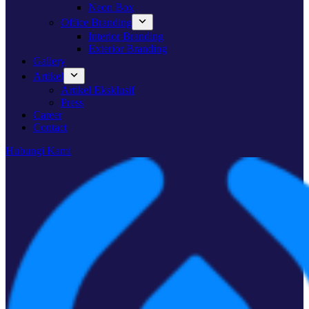
Neon Box
Office Branding
Interior Branding
Exterior Branding
Gallery
Artikel
Artikel Eksklusif
Press
Career
Contact
Hubungi Kami