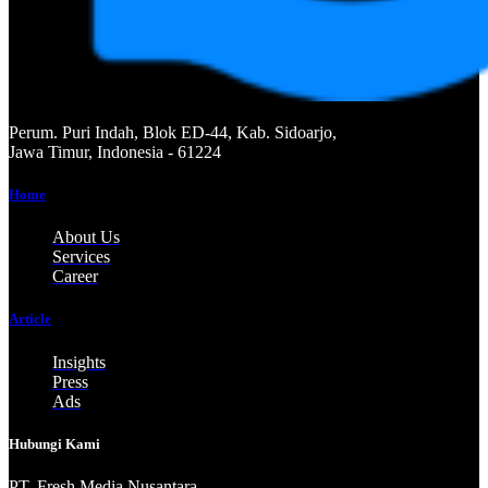
Perum. Puri Indah, Blok ED-44, Kab. Sidoarjo,
Jawa Timur, Indonesia - 61224
Home
About Us
Services
Career
Article
Insights
Press
Ads
Hubungi Kami
PT. Fresh M
edia Nusantara