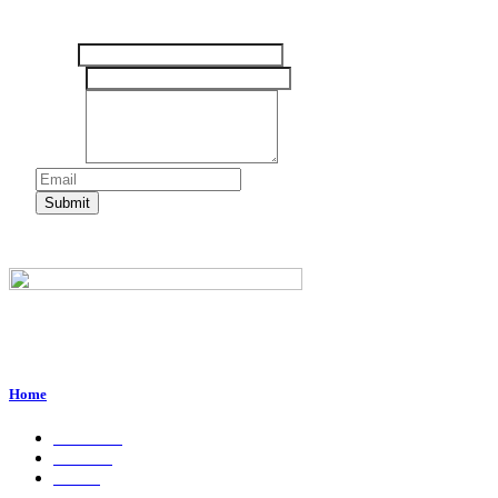
Tinggalkan pesan Anda disini
Nama
Email
*
Pesan
*
Submit
Perum. Puri Indah, Blok ED-44, Kab. Sidoarjo,
Jawa Timur, Indonesia - 61224
Home
About Us
Services
Career