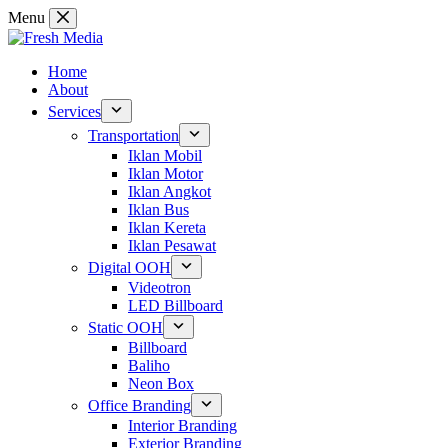
Skip
Menu
to
content
Home
About
Services
Transportation
Iklan Mobil
Iklan Motor
Iklan Angkot
Iklan Bus
Iklan Kereta
Iklan Pesawat
Digital OOH
Videotron
LED Billboard
Static OOH
Billboard
Baliho
Neon Box
Office Branding
Interior Branding
Exterior Branding