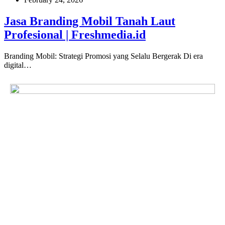
Jasa Branding Mobil Tanah Laut
Profesional | Freshmedia.id
Branding Mobil: Strategi Promosi yang Selalu Bergerak Di era
digital…
The Future of Mobile
Advertising
Freshmedia menghadirkan iklan inovatif dengan dampak nyata
bagi bisnis Anda. Kami membantu memperluas jangkauan
merek, menarik perhatian, dan meningkatkan interaksi.