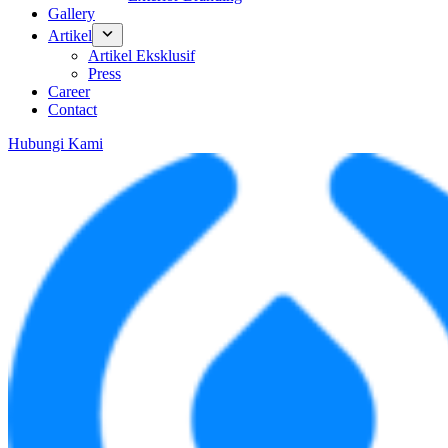
Gallery
Artikel
Artikel Eksklusif
Press
Career
Contact
Hubungi Kami