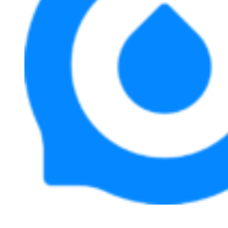
Perum. Puri Indah, Blok ED-44, Kab. Sidoarjo,