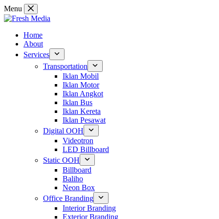
Skip
Menu
to
content
Home
About
Services
Transportation
Iklan Mobil
Iklan Motor
Iklan Angkot
Iklan Bus
Iklan Kereta
Iklan Pesawat
Digital OOH
Videotron
LED Billboard
Static OOH
Billboard
Baliho
Neon Box
Office Branding
Interior Branding
Exterior Branding