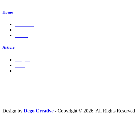
Jawa Timur, Indonesia - 61224
Home
About Us
Services
Career
Article
Insights
Press
Ads
Hubungi Kami
PT. Fresh M
edia Nusantara
Phone : 081 666 4000 cs@freshmedia.id
Design by
Dego Creative
- Copyright © 2026. All Rights Reserved