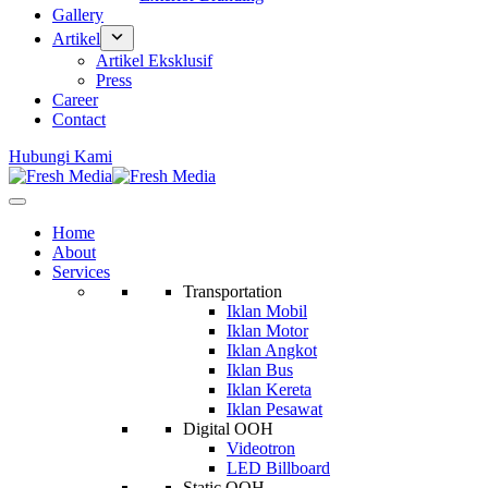
Gallery
Artikel
Artikel Eksklusif
Press
Career
Contact
Hubungi Kami
Home
About
Services
Transportation
Iklan Mobil
Iklan Motor
Iklan Angkot
Iklan Bus
Iklan Kereta
Iklan Pesawat
Digital OOH
Videotron
LED Billboard
Static OOH