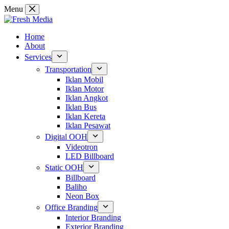
Skip
Menu
to
content
Home
About
Services
Transportation
Iklan Mobil
Iklan Motor
Iklan Angkot
Iklan Bus
Iklan Kereta
Iklan Pesawat
Digital OOH
Videotron
LED Billboard
Static OOH
Billboard
Baliho
Neon Box
Office Branding
Interior Branding
Exterior Branding