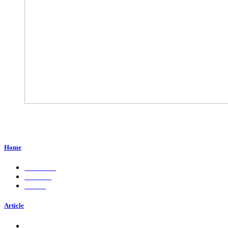
Perum. Puri Indah, Blok ED-44, Kab. Sidoarjo,
Jawa Timur, Indonesia - 61224
Home
About Us
Services
Career
Article
Insights