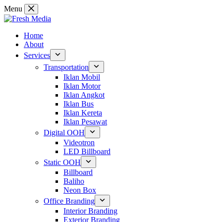
Skip
Menu
to
content
Home
About
Services
Transportation
Iklan Mobil
Iklan Motor
Iklan Angkot
Iklan Bus
Iklan Kereta
Iklan Pesawat
Digital OOH
Videotron
LED Billboard
Static OOH
Billboard
Baliho
Neon Box
Office Branding
Interior Branding
Exterior Branding