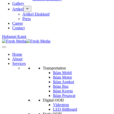
Gallery
Artikel
Artikel Eksklusif
Press
Career
Contact
Hubungi Kami
Home
About
Services
Transportation
Iklan Mobil
Iklan Motor
Iklan Angkot
Iklan Bus
Iklan Kereta
Iklan Pesawat
Digital OOH
Videotron
LED Billboard
Static OOH