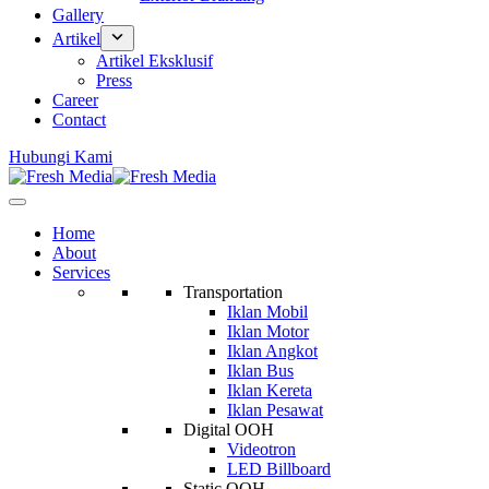
Gallery
Artikel
Artikel Eksklusif
Press
Career
Contact
Hubungi Kami
Home
About
Services
Transportation
Iklan Mobil
Iklan Motor
Iklan Angkot
Iklan Bus
Iklan Kereta
Iklan Pesawat
Digital OOH
Videotron
LED Billboard
Static OOH