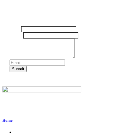
Tinggalkan pesan Anda disini
Nama
Email
*
Pesan
*
Submit
Perum. Puri Indah, Blok ED-44, Kab. Sidoarjo,
Jawa Timur, Indonesia - 61224
Home
About Us