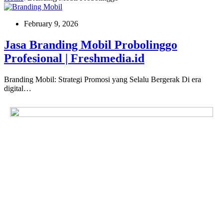
February 9, 2026
Jasa Branding Mobil Probolinggo
Profesional | Freshmedia.id
Branding Mobil: Strategi Promosi yang Selalu Bergerak Di era
digital…
The Future of Mobile
Advertising
Freshmedia menghadirkan iklan inovatif dengan dampak nyata
bagi bisnis Anda. Kami membantu memperluas jangkauan
merek, menarik perhatian, dan meningkatkan interaksi.