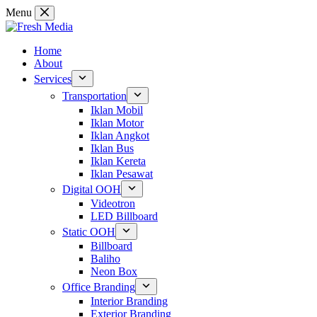
Skip
Menu
to
content
Home
About
Services
Transportation
Iklan Mobil
Iklan Motor
Iklan Angkot
Iklan Bus
Iklan Kereta
Iklan Pesawat
Digital OOH
Videotron
LED Billboard
Static OOH
Billboard
Baliho
Neon Box
Office Branding
Interior Branding
Exterior Branding