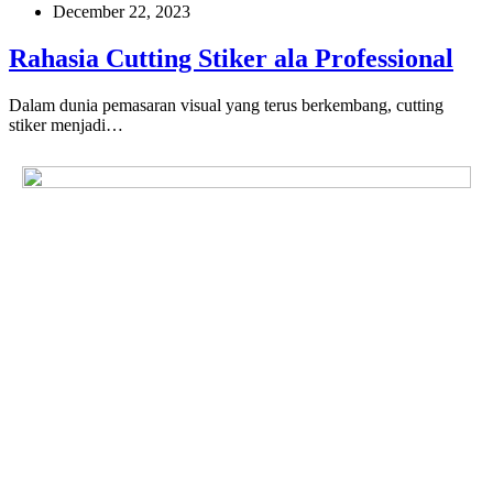
December 22, 2023
Rahasia Cutting Stiker ala Professional
Dalam dunia pemasaran visual yang terus berkembang, cutting
stiker menjadi…
The Future of Mobile
Advertising
Freshmedia menghadirkan iklan inovatif dengan dampak nyata
bagi bisnis Anda. Kami membantu memperluas jangkauan
merek, menarik perhatian, dan meningkatkan interaksi.
Tinggalkan pesan Anda disini