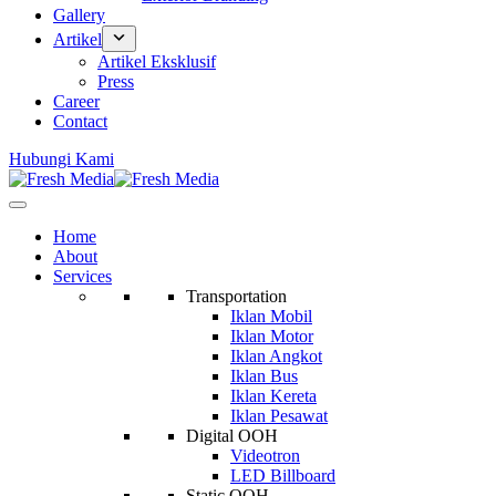
Gallery
Artikel
Artikel Eksklusif
Press
Career
Contact
Hubungi Kami
Home
About
Services
Transportation
Iklan Mobil
Iklan Motor
Iklan Angkot
Iklan Bus
Iklan Kereta
Iklan Pesawat
Digital OOH
Videotron
LED Billboard
Static OOH