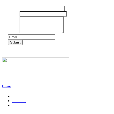
Nama
Email
*
Pesan
*
Submit
Perum. Puri Indah, Blok ED-44, Kab. Sidoarjo,
Jawa Timur, Indonesia - 61224
Home
About Us
Services
Career