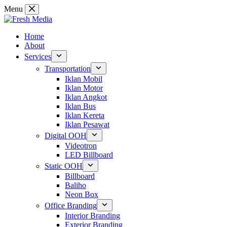
Skip
Menu
to
content
Home
About
Services
Transportation
Iklan Mobil
Iklan Motor
Iklan Angkot
Iklan Bus
Iklan Kereta
Iklan Pesawat
Digital OOH
Videotron
LED Billboard
Static OOH
Billboard
Baliho
Neon Box
Office Branding
Interior Branding
Exterior Branding