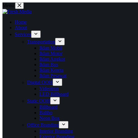
Skip
Menu
to
content
Home
About
Services
Transportation
Iklan Mobil
Iklan Motor
Iklan Angkot
Iklan Bus
Iklan Kereta
Iklan Pesawat
Digital OOH
Videotron
LED Billboard
Static OOH
Billboard
Baliho
Neon Box
Office Branding
Interior Branding
Exterior Branding