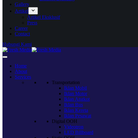
Gallery
Artikel
Artikel Eksklusif
Press
Career
Contact
Hubungi Kami
Home
About
Services
Transportation
Iklan Mobil
Iklan Motor
Iklan Angkot
Iklan Bus
Iklan Kereta
Iklan Pesawat
Digital OOH
Videotron
LED Billboard
Static OOH