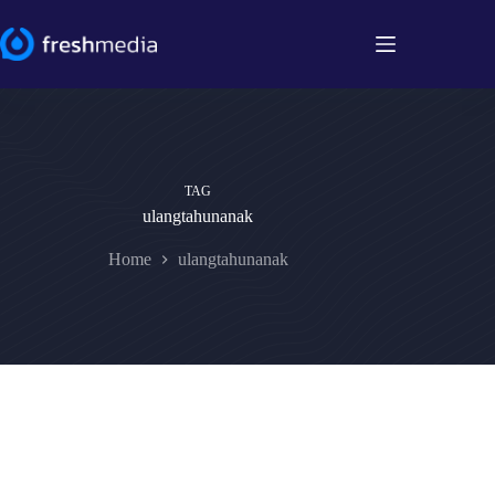
Skip
to
content
TAG
ulangtahunanak
Home
ulangtahunanak