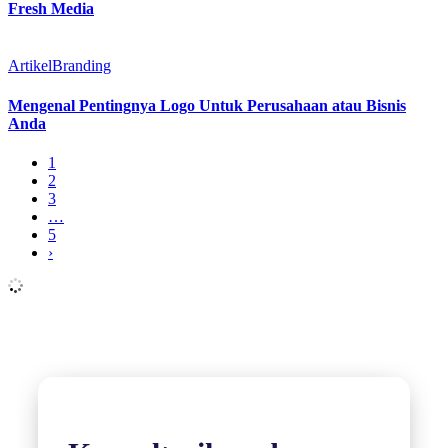
Fresh Media
Artikel
Branding
Mengenal Pentingnya Logo Untuk Perusahaan atau Bisnis
Anda
1
2
3
…
5
›