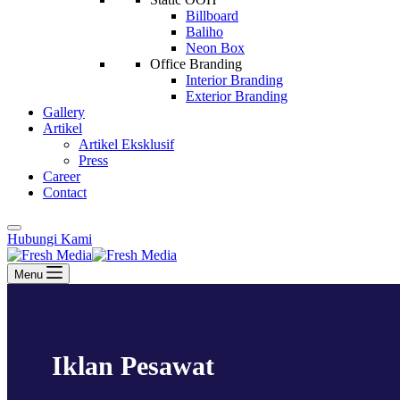
Billboard
Baliho
Neon Box
Office Branding
Interior Branding
Exterior Branding
Gallery
Artikel
Artikel Eksklusif
Press
Career
Contact
Hubungi Kami
Menu
Iklan Pesawat