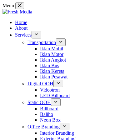
Skip
Menu
to
content
Home
About
Services
Transportation
Iklan Mobil
Iklan Motor
Iklan Angkot
Iklan Bus
Iklan Kereta
Iklan Pesawat
Digital OOH
Videotron
LED Billboard
Static OOH
Billboard
Baliho
Neon Box
Office Branding
Interior Branding
Exterior Branding