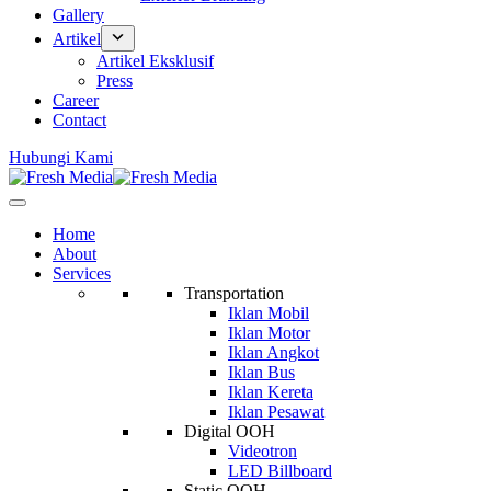
Gallery
Artikel
Artikel Eksklusif
Press
Career
Contact
Hubungi Kami
Home
About
Services
Transportation
Iklan Mobil
Iklan Motor
Iklan Angkot
Iklan Bus
Iklan Kereta
Iklan Pesawat
Digital OOH
Videotron
LED Billboard
Static OOH