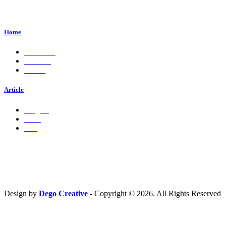
Perum. Puri Indah, Blok ED-44, Kab. Sidoarjo,
Jawa Timur, Indonesia - 61224
Home
About Us
Services
Career
Article
Insights
Press
Ads
Hubungi Kami
PT. Fresh M
edia Nusantara
Phone : 081 666 4000 cs@freshmedia.id
Design by
Dego Creative
- Copyright © 2026. All Rights Reserved