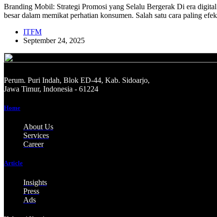
Branding Mobil: Strategi Promosi yang Selalu Bergerak Di era digital 
besar dalam memikat perhatian konsumen. Salah satu cara paling efe
ITFM
September 24, 2025
Perum. Puri Indah, Blok ED-44, Kab. Sidoarjo,
Jawa Timur, Indonesia - 61224
Home
About Us
Services
Career
Article
Insights
Press
Ads