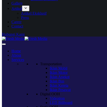
Gallery
Artikel
Artikel Eksklusif
Press
Career
Contact
Hubungi Kami
Home
About
Services
Transportation
Iklan Mobil
Iklan Motor
Iklan Angkot
Iklan Bus
Iklan Kereta
Iklan Pesawat
Digital OOH
Videotron
LED Billboard
Static OOH