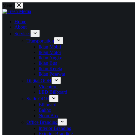
Skip
Menu
to
content
Home
About
Services
Transportation
Iklan Mobil
Iklan Motor
Iklan Angkot
Iklan Bus
Iklan Kereta
Iklan Pesawat
Digital OOH
Videotron
LED Billboard
Static OOH
Billboard
Baliho
Neon Box
Office Branding
Interior Branding
Exterior Branding