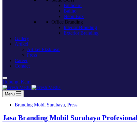
Billboard
Baliho
Neon Box
Office Branding
Interior Branding
Exterior Branding
Gallery
Artikel
Artikel Eksklusif
Press
Career
Contact
Hubungi Kami
Menu
Branding Mobil Surabaya
,
Press
Jasa Branding Mobil Surabaya Profesional