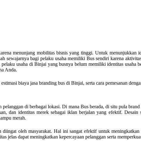
karena menunjang mobilitas bisnis yang tinggi. Untuk menunjukkan id
dah sewajarnya bagi pelaku usaha memiliki Bus sendiri karena aktivita
a pelaku usaha di
Binjai
yang busnya belum memiliki identitas usaha be
ha Anda.
 estimasi biaya jasa branding bus di
Binjai
, serta cara pemesanan denga
pelanggan di berbagai lokasi. Di mana Bus berada, di situ pula brand
an, dan identitas merek sebagai iklan berjalan yang efektif. Desai
i lampu merah.
n diingat oleh masyarakat. Hal ini sangat efektif untuk meningkatkan
titas jelas dapat meningkatkan kepercayaan pelanggan serta memperkuat