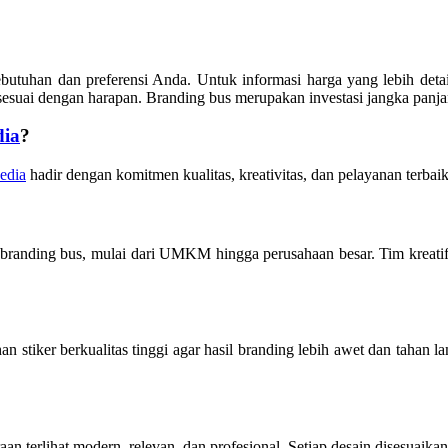
ebutuhan dan preferensi Anda. Untuk informasi harga yang lebih de
is sesuai dengan harapan. Branding bus merupakan investasi jangka pan
dia
?
edia
hadir dengan komitmen kualitas, kreativitas, dan pelayanan terbaik
branding bus, mulai dari UMKM hingga perusahaan besar. Tim kreatif
 stiker berkualitas tinggi agar hasil branding lebih awet dan tahan l
aan terlihat modern, relevan, dan profesional. Setiap desain disesuaik