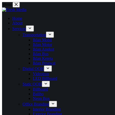
Skip
Menu
to
content
Home
About
Services
Transportation
Iklan Mobil
Iklan Motor
Iklan Angkot
Iklan Bus
Iklan Kereta
Iklan Pesawat
Digital OOH
Videotron
LED Billboard
Static OOH
Billboard
Baliho
Neon Box
Office Branding
Interior Branding
Exterior Branding