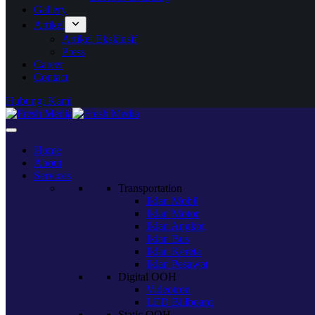
Gallery
Artikel
Artikel Eksklusif
Press
Career
Contact
Hubungi Kami
Home
About
Services
Transportation
Iklan Mobil
Iklan Motor
Iklan Angkot
Iklan Bus
Iklan Kereta
Iklan Pesawat
Digital OOH
Videotron
LED Billboard
Static OOH