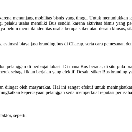
 karena menunjang mobilitas bisnis yang tinggi. Untuk menunjukkan i
i pelaku usaha memiliki Bus sendiri karena aktivitas bisnis yang pa
ya belum memiliki identitas usaha berupa stiker atau desain khusus, s
, estimasi biaya jasa branding bus di Cilacap, serta cara pemesanan de
n pelanggan di berbagai lokasi. Di mana Bus berada, di situ pula br
erek sebagai iklan berjalan yang efektif. Desain stiker Bus branding y
an diingat oleh masyarakat. Hal ini sangat efektif untuk meningkatk
 meningkatkan kepercayaan pelanggan serta memperkuat reputasi perusaha
aktor, seperti: