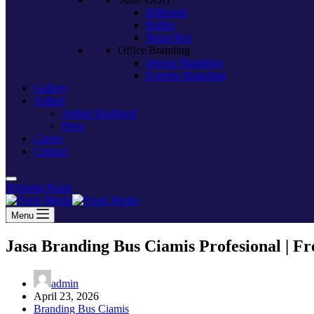
Billboard
Baliho
Neon Box
Office Branding
Interior Branding
Exterior Branding
Gallery
Artikel
Artikel Eksklusif
Press
Career
Contact
Hubungi Kami
Menu
Jasa Branding Bus Ciamis Profesional | Fr
admin
April 23, 2026
Branding Bus Ciamis