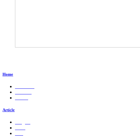
Perum. Puri Indah, Blok ED-44, Kab. Sidoarjo,
Jawa Timur, Indonesia - 61224
Home
About Us
Services
Career
Article
Insights
Press
Ads