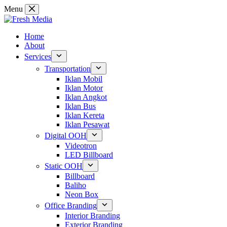
Skip
Menu
to
content
Home
About
Services
Transportation
Iklan Mobil
Iklan Motor
Iklan Angkot
Iklan Bus
Iklan Kereta
Iklan Pesawat
Digital OOH
Videotron
LED Billboard
Static OOH
Billboard
Baliho
Neon Box
Office Branding
Interior Branding
Exterior Branding