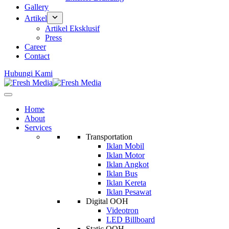
Gallery
Artikel
Artikel Eksklusif
Press
Career
Contact
Hubungi Kami
Home
About
Services
Transportation
Iklan Mobil
Iklan Motor
Iklan Angkot
Iklan Bus
Iklan Kereta
Iklan Pesawat
Digital OOH
Videotron
LED Billboard
Static OOH