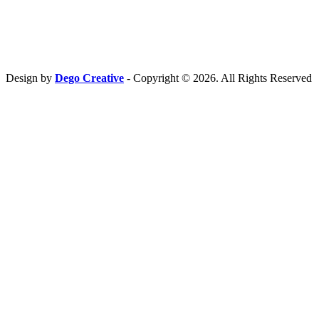
Hubungi Kami
PT. Fresh M
edia Nusantara
Phone : 081 666 4000 cs@freshmedia.id
Design by
Dego Creative
- Copyright © 2026. All Rights Reserved