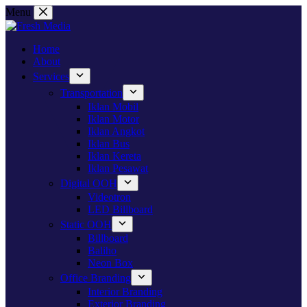
Skip
Menu
to
content
Home
About
Services
Transportation
Iklan Mobil
Iklan Motor
Iklan Angkot
Iklan Bus
Iklan Kereta
Iklan Pesawat
Digital OOH
Videotron
LED Billboard
Static OOH
Billboard
Baliho
Neon Box
Office Branding
Interior Branding
Exterior Branding