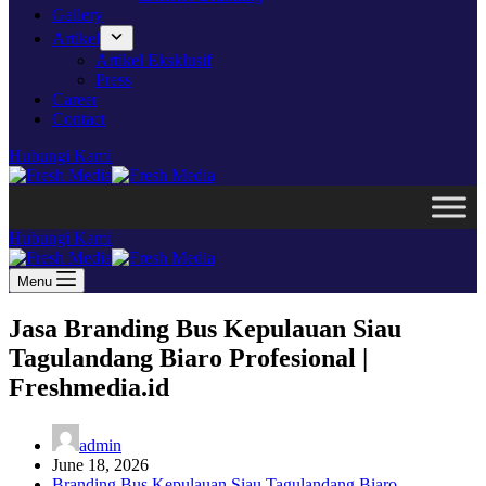
Gallery
Artikel
Artikel Eksklusif
Press
Career
Contact
Hubungi Kami
Hubungi Kami
Menu
Jasa Branding Bus Kepulauan Siau
Tagulandang Biaro Profesional |
Freshmedia.id
admin
June 18, 2026
Branding Bus Kepulauan Siau Tagulandang Biaro