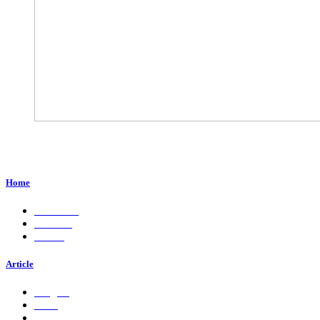
Perum. Puri Indah, Blok ED-44, Kab. Sidoarjo,
Jawa Timur, Indonesia - 61224
Home
About Us
Services
Career
Article
Insights
Press
Ads