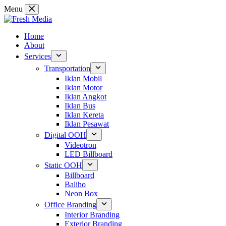
Skip
Menu
to
content
Home
About
Services
Transportation
Iklan Mobil
Iklan Motor
Iklan Angkot
Iklan Bus
Iklan Kereta
Iklan Pesawat
Digital OOH
Videotron
LED Billboard
Static OOH
Billboard
Baliho
Neon Box
Office Branding
Interior Branding
Exterior Branding