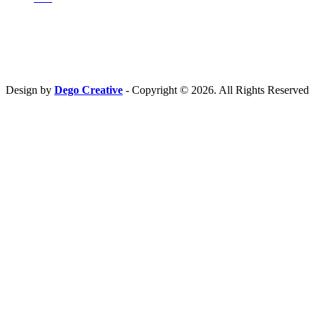
Hubungi Kami
PT. Fresh M
edia Nusantara
Phone : 081 666 4000 cs@freshmedia.id
Design by
Dego Creative
- Copyright © 2026. All Rights Reserved