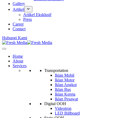
Gallery
Artikel
Artikel Eksklusif
Press
Career
Contact
Hubungi Kami
Home
About
Services
Transportation
Iklan Mobil
Iklan Motor
Iklan Angkot
Iklan Bus
Iklan Kereta
Iklan Pesawat
Digital OOH
Videotron
LED Billboard
Static OOH