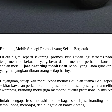
Branding Mobil: Strategi Promosi yang Selalu Bergerak
Di era digital seperti sekarang, promosi bisnis tidak lagi terbatas pa
tetap memiliki kekuatan yang besar dalam memikat perhatian konsume
adalah melalui
jasa branding mobil Batu
. Mobil yang Anda gunakan s
yang menjangkau ribuan orang setiap harinya.
Bayangkan, setiap kali mobil Anda melintas di jalan utama Batu sepe
sekitar kawasan perkantoran dan pusat kota, ratusan pasang mata mel
awareness, branding mobil juga memperkuat citra profesional bisnis A
Itulah mengapa freshmedia.id hadir sebagai solusi jasa branding mo
tampil beda, menonjol, dan diingat oleh banyak orang.