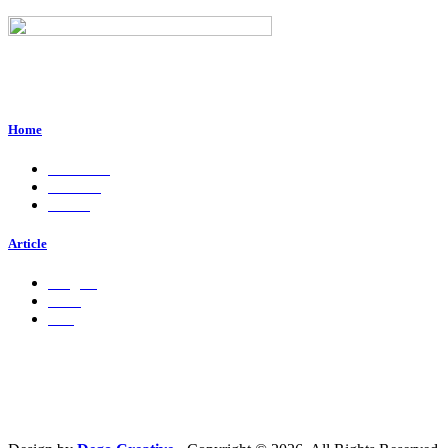
Perum. Puri Indah, Blok ED-44, Kab. Sidoarjo,
Jawa Timur, Indonesia - 61224
Home
About Us
Services
Career
Article
Insights
Press
Ads
Hubungi Kami
PT. Fresh M
edia Nusantara
Phone : 081 666 4000 cs@freshmedia.id