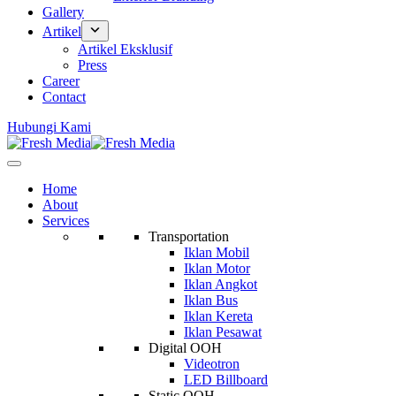
Gallery
Artikel
Artikel Eksklusif
Press
Career
Contact
Hubungi Kami
Home
About
Services
Transportation
Iklan Mobil
Iklan Motor
Iklan Angkot
Iklan Bus
Iklan Kereta
Iklan Pesawat
Digital OOH
Videotron
LED Billboard
Static OOH