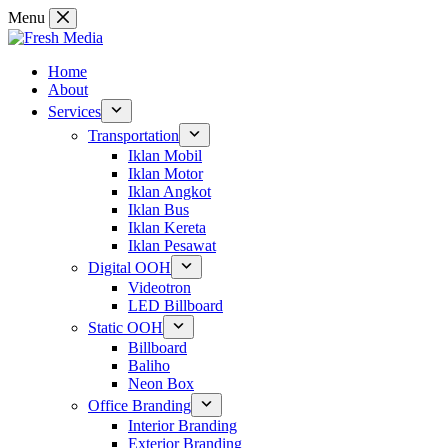
Skip
Menu
to
content
Home
About
Services
Transportation
Iklan Mobil
Iklan Motor
Iklan Angkot
Iklan Bus
Iklan Kereta
Iklan Pesawat
Digital OOH
Videotron
LED Billboard
Static OOH
Billboard
Baliho
Neon Box
Office Branding
Interior Branding
Exterior Branding