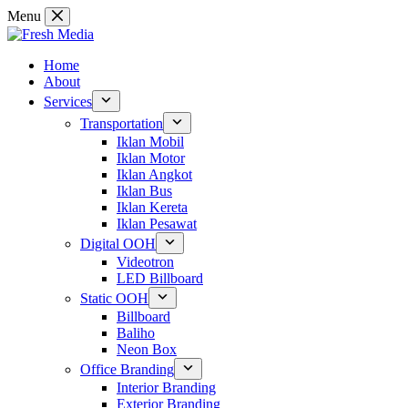
Skip
Menu
to
content
Home
About
Services
Transportation
Iklan Mobil
Iklan Motor
Iklan Angkot
Iklan Bus
Iklan Kereta
Iklan Pesawat
Digital OOH
Videotron
LED Billboard
Static OOH
Billboard
Baliho
Neon Box
Office Branding
Interior Branding
Exterior Branding