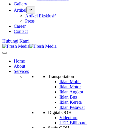
Gallery
Artikel
Artikel Eksklusif
Press
Career
Contact
Hubungi Kami
Home
About
Services
Transportation
Iklan Mobil
Iklan Motor
Iklan Angkot
Iklan Bus
Iklan Kereta
Iklan Pesawat
Digital OOH
Videotron
LED Billboard
Static OOH