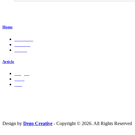
Perum. Puri Indah, Blok ED-44, Kab. Sidoarjo,
Jawa Timur, Indonesia - 61224
Home
About Us
Services
Career
Article
Insights
Press
Ads
Hubungi Kami
PT. Fresh M
edia Nusantara
Phone : 081 666 4000 cs@freshmedia.id
Design by
Dego Creative
- Copyright © 2026. All Rights Reserved