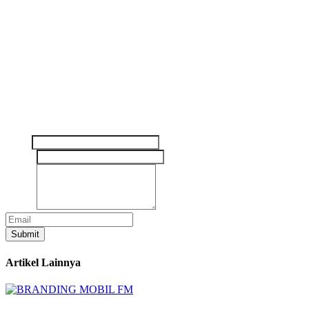
The Future of Mobile Advertising
Freshmedia menghadirkan iklan inovatif dengan dampak nyata bagi
bisnis Anda. Kami membantu memperluas jangkauan merek,
menarik perhatian, dan meningkatkan interaksi.
Tinggalkan pesan Anda disini
Nama
Email
*
Pesan
*
Submit
Artikel Lainnya