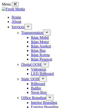
Skip
Menu
to
content
Home
About
Services
Transportation
Iklan Mobil
Iklan Motor
Iklan Angkot
Iklan Bus
Iklan Kereta
Iklan Pesawat
Digital OOH
Videotron
LED Billboard
Static OOH
Billboard
Baliho
Neon Box
Office Branding
Interior Branding
Exterior Branding