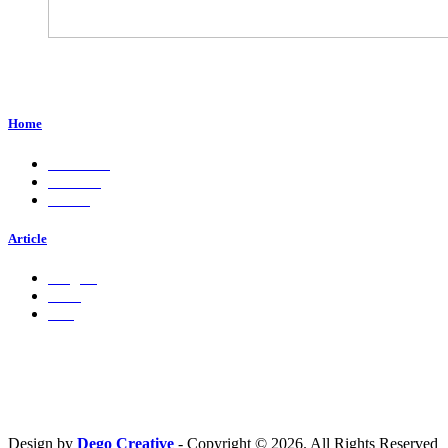
Perum. Puri Indah, Blok ED-44, Kab. Sidoarjo,
Jawa Timur, Indonesia - 61224
Home
About Us
Services
Career
Article
Insights
Press
Ads
Hubungi Kami
PT. Fresh M
edia Nusantara
Phone : 081 666 4000 cs@freshmedia.id
Design by
Dego Creative
- Copyright © 2026. All Rights Reserved