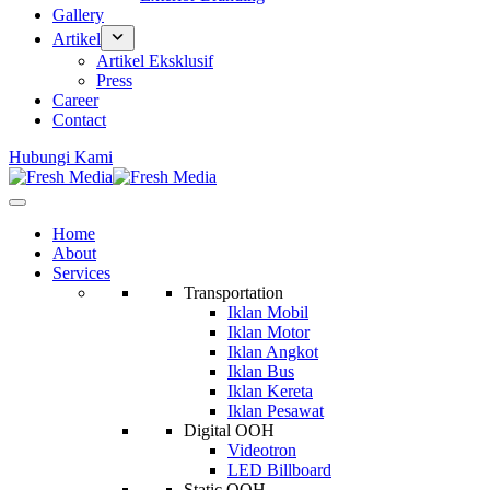
Gallery
Artikel
Artikel Eksklusif
Press
Career
Contact
Hubungi Kami
Home
About
Services
Transportation
Iklan Mobil
Iklan Motor
Iklan Angkot
Iklan Bus
Iklan Kereta
Iklan Pesawat
Digital OOH
Videotron
LED Billboard
Static OOH