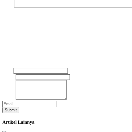
The Future of Mobile Advertising
Freshmedia menghadirkan iklan inovatif dengan dampak nyata bagi
bisnis Anda. Kami membantu memperluas jangkauan merek,
menarik perhatian, dan meningkatkan interaksi.
Tinggalkan pesan Anda disini
Nama
Email
*
Pesan
*
Submit
Artikel Lainnya