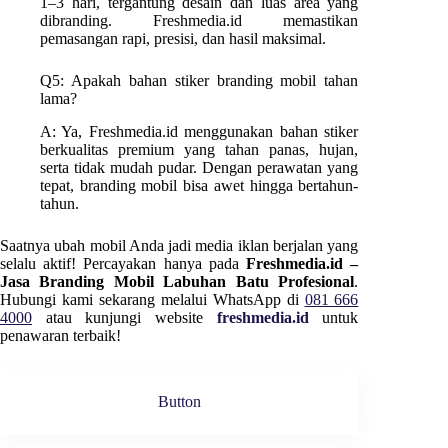
1–3 hari, tergantung desain dan luas area yang
dibranding. Freshmedia.id memastikan
pemasangan rapi, presisi, dan hasil maksimal.
Q5: Apakah bahan stiker branding mobil tahan
lama?
A: Ya, Freshmedia.id menggunakan bahan stiker
berkualitas premium yang tahan panas, hujan,
serta tidak mudah pudar. Dengan perawatan yang
tepat, branding mobil bisa awet hingga bertahun-
tahun.
Saatnya ubah mobil Anda jadi media iklan berjalan yang
selalu aktif! Percayakan hanya pada
Freshmedia.id –
Jasa Branding Mobil Labuhan Batu Profesional
.
Hubungi kami sekarang melalui WhatsApp di
081 666
4000
atau kunjungi website
freshmedia.id
untuk
penawaran terbaik!
Button