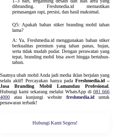
1–3 hari, tergantung desain dan luas area yang
dibranding. Freshmedia.id memastikan
pemasangan rapi, presisi, dan hasil maksimal.
Q5: Apakah bahan stiker branding mobil tahan
lama?
A: Ya, Freshmedia.id menggunakan bahan stiker
berkualitas premium yang tahan panas, hujan,
serta tidak mudah pudar. Dengan perawatan yang
tepat, branding mobil bisa awet hingga bertahun-
tahun.
Saatnya ubah mobil Anda jadi media iklan berjalan yang
selalu aktif! Percayakan hanya pada
Freshmedia.id –
Jasa Branding Mobil Lamandau Profesional
.
Hubungi kami sekarang melalui WhatsApp di
081 666
4000
atau kunjungi website
freshmedia.id
untuk
penawaran terbaik!
Hubungi Kami Segera!