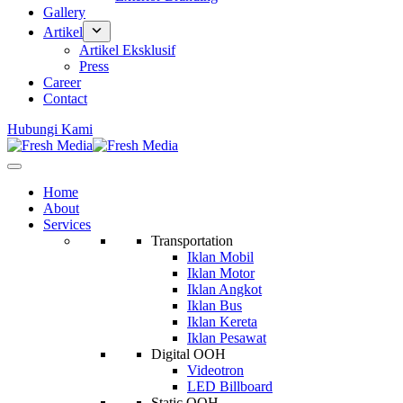
Gallery
Artikel
Artikel Eksklusif
Press
Career
Contact
Hubungi Kami
Home
About
Services
Transportation
Iklan Mobil
Iklan Motor
Iklan Angkot
Iklan Bus
Iklan Kereta
Iklan Pesawat
Digital OOH
Videotron
LED Billboard
Static OOH