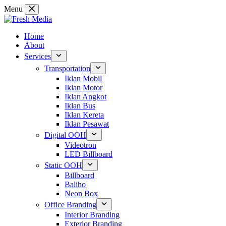
Skip
Menu
to
content
Home
About
Services
Transportation
Iklan Mobil
Iklan Motor
Iklan Angkot
Iklan Bus
Iklan Kereta
Iklan Pesawat
Digital OOH
Videotron
LED Billboard
Static OOH
Billboard
Baliho
Neon Box
Office Branding
Interior Branding
Exterior Branding