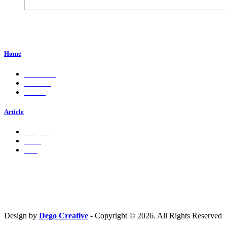
Perum. Puri Indah, Blok ED-44, Kab. Sidoarjo,
Jawa Timur, Indonesia - 61224
Home
About Us
Services
Career
Article
Insights
Press
Ads
Hubungi Kami
PT. Fresh M
edia Nusantara
Phone : 081 666 4000 cs@freshmedia.id
Design by
Dego Creative
- Copyright © 2026. All Rights Reserved