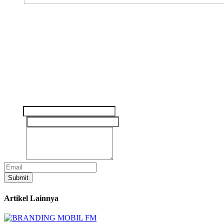
The Future of Mobile Advertising
Freshmedia menghadirkan iklan inovatif dengan dampak nyata bagi
bisnis Anda. Kami membantu memperluas jangkauan merek,
menarik perhatian, dan meningkatkan interaksi.
Tinggalkan pesan Anda disini
Nama
Email
*
Pesan
*
Submit
Artikel Lainnya