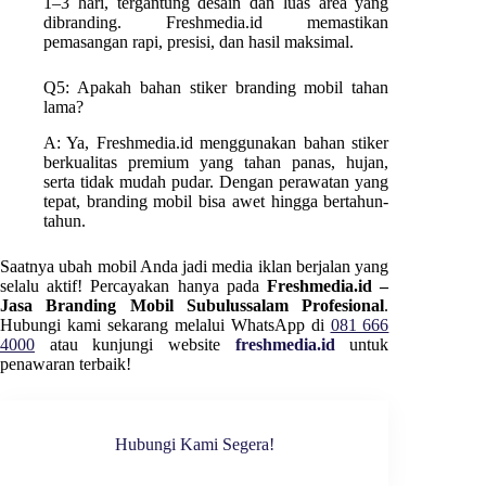
1–3 hari, tergantung desain dan luas area yang
dibranding. Freshmedia.id memastikan
pemasangan rapi, presisi, dan hasil maksimal.
Q5: Apakah bahan stiker branding mobil tahan
lama?
A: Ya, Freshmedia.id menggunakan bahan stiker
berkualitas premium yang tahan panas, hujan,
serta tidak mudah pudar. Dengan perawatan yang
tepat, branding mobil bisa awet hingga bertahun-
tahun.
Saatnya ubah mobil Anda jadi media iklan berjalan yang
selalu aktif! Percayakan hanya pada
Freshmedia.id –
Jasa Branding Mobil Subulussalam Profesional
.
Hubungi kami sekarang melalui WhatsApp di
081 666
4000
atau kunjungi website
freshmedia.id
untuk
penawaran terbaik!
Hubungi Kami Segera!