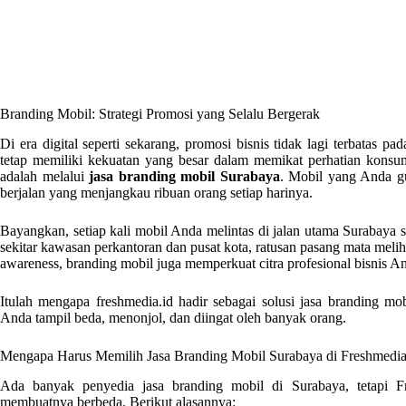
Branding Mobil: Strategi Promosi yang Selalu Bergerak
Di era digital seperti sekarang, promosi bisnis tidak lagi terbatas pa
tetap memiliki kekuatan yang besar dalam memikat perhatian konsume
adalah melalui
jasa branding mobil Surabaya
. Mobil yang Anda gu
berjalan yang menjangkau ribuan orang setiap harinya.
Bayangkan, setiap kali mobil Anda melintas di jalan utama Surabaya 
sekitar kawasan perkantoran dan pusat kota, ratusan pasang mata mel
awareness, branding mobil juga memperkuat citra profesional bisnis A
Itulah mengapa freshmedia.id hadir sebagai solusi jasa branding mo
Anda tampil beda, menonjol, dan diingat oleh banyak orang.
Mengapa Harus Memilih Jasa Branding Mobil Surabaya di Freshmedia
Ada banyak penyedia jasa branding mobil di Surabaya, tetapi Fr
membuatnya berbeda. Berikut alasannya: