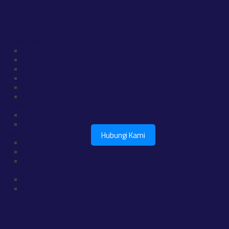
Transportation
Iklan Mobil
Iklan Motor
Iklan Angkot
Iklan Bus
Iklan Kereta
Iklan Pesawat
Digital OOH
Videotron
LED Billboard
Static OOH
Hubungi Kami
Billboard
Baliho
Neon Box
Office Branding
Interior Branding
Exterior Branding
lusif